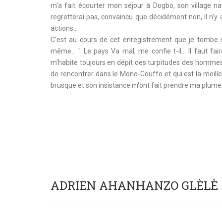
m'a fait écourter mon séjour à Dogbo, son village na
regretterai pas, convaincu que décidément non, il n'y
actions…
C'est au cours de cet enregistrement que je tombe
même… " Le pays Va mal, me confie t-il… Il faut fair
m'habite toujours en dépit des turpitudes des hommes 
de rencontrer dans le Mono-Couffo et qui est la meill
brusque et son insistance m'ont fait prendre ma plum
ADRIEN AHANHANZO GLÈLÈ