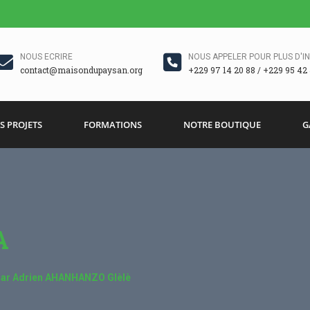
NOUS ECRIRE
NOUS APPELER POUR PLUS D'I
contact@maisondupaysan.org
+229 97 14 20 88 / +229 95 42 
S PROJETS
FORMATIONS
NOTRE BOUTIQUE
G
A
Par Adrien AHANHANZO Glèlè