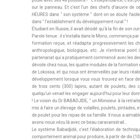
sur le panneau. Et c'est l'un des chefs d'œuvre de 
HEURES dans " son système " dont on se doute facilem
dans " l'establishment du développement rural " !
Étudiant en Russie, il avait décidé qu'à la fin de son cur
Parole tenue : il s'installa dans le Mono, commença par
formation reçue, et réadapta progressivement les ch
anthropologique, biologique, etc. Je n'entrerai point
partenariat qui a pratiquement commencé avec les deu
dévoile chez nous, les quatre modules de la formation 
de Lokossa, et qui nous ont émerveillés par leurs réal
développement lorsque vous vous trouvez en face de v
de trois cents (300) lapins, autant de poulets, des
quelqu'un venait les engager aujourd'hui pour leur don
! Le voisin du Dr BABADJIDE, " un Monsieur à la retraite 
mis à faire un élevage de volailles, poulets, pintades, e
de poulet pour les repas de sa famille. Il nous a aimab
avons-nous vécu là avec ce beau caravansérail…
Le système Babadjidé, c'est l'élaboration de technique
comportement animal pour produire, à partir de dix (10) 