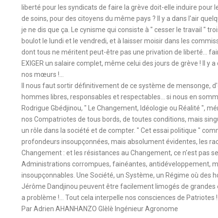
liberté pour les syndicats de faire la grève doit-elle induire pour 
de soins, pour des citoyens du même pays ? Il y a dans l'air que
je ne dis que ça. Le cynisme qui consiste à " cesser le travail " tro
boulot le lundi et le vendredi, et à laisser moisir dans les comm
dont tous ne méritent peut-être pas une privation de liberté… fair
EXIGER un salaire complet, même celui des jours de grève ! Il y 
nos mœurs !...
Il nous faut sortir définitivement de ce système de mensonge, d'
hommes libres, responsables et respectables… si nous en sommes
Rodrigue Gbédjinou, " Le Changement, Idéologie ou Réalité ", mérite
nos Compatriotes de tous bords, de toutes conditions, mais singu
un rôle dans la société et de compter. " Cet essai politique " co
profondeurs insoupçonnées, mais absolument évidentes, les raci
Changement : et les résistances au Changement, ce n'est pas se
Administrations corrompues, fainéantes, antidéveloppement, mai
insoupçonnables. Une Société, un Système, un Régime où des ho
Jérôme Dandjinou peuvent être facilement limogés de grandes e
a problème !... Tout cela interpelle nos consciences de Patriotes !.
Par Adrien AHANHANZO Glèlè Ingénieur Agronome