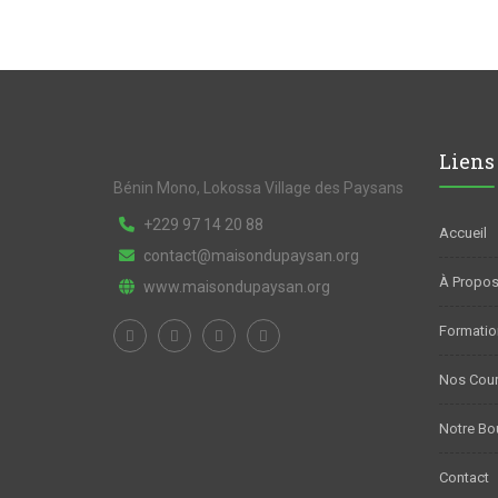
Liens
Bénin Mono, Lokossa Village des Paysans
+229 97 14 20 88
Accueil
contact@maisondupaysan.org
À Propos
www.maisondupaysan.org
Formatio
Nos Cou
Notre Bo
Contact