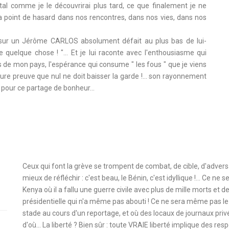
tal comme je le découvrirai plus tard, ce que finalement je ne
 a point de hasard dans nos rencontres, dans nos vies, dans nos
 sur un Jérôme CARLOS absolument défait au plus bas de lui-
e quelque chose ! "… Et je lui raconte avec l'enthousiasme qui
de mon pays, l'espérance qui consume " les fous " que je viens
eure preuve que nul ne doit baisser la garde !… son rayonnement
e pour ce partage de bonheur…
Ceux qui font la grève se trompent de combat, de cible, d'adversai
mieux de réfléchir : c'est beau, le Bénin, c'est idyllique !... Ce n
Kenya où il a fallu une guerre civile avec plus de mille morts et d
présidentielle qui n'a même pas abouti ! Ce ne sera même pas le
stade au cours d'un reportage, et où des locaux de journaux priv
d'où… La liberté ? Bien sûr : toute VRAIE liberté implique des respon