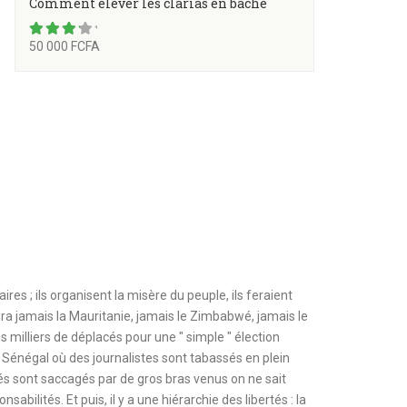
Comment élever les clarias en bâche
50 000 FCFA
4.50
res ; ils organisent la misère du peuple, ils feraient
e sera jamais la Mauritanie, jamais le Zimbabwé, jamais le
es milliers de déplacés pour une " simple " élection
 Sénégal où des journalistes sont tabassés en plein
és sont saccagés par de gros bras venus on ne sait
sabilités. Et puis, il y a une hiérarchie des libertés : la