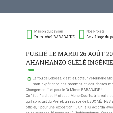
Maison du paysan
Nos Projets
Dr michel BABADJIDE
Le village du 
PUBLIÉ LE MARDI 26 AOÛT 20
AHANHANZO GLÈLÈ INGÉNI
Le fou de Lokossa, c'est le Docteur Vétérinaire M
mon expérience des hommes et des choses me dit
Changement ", et pour le Dr Michel BABADJIDE !
Ce " fou " a dit au Préfet du Mono-Couffo, à la veille du
qu'il sollicitait du Préfet, un espace de DEUX MÈTRES
officiel, " pour une exposition "… On le lui accorda avec 
poule avec ses 48 poussins ! " L'Indépendance, c'est pou