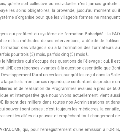
 qu'elle soit collective ou individuelle, n'est jamais gratuite :
aye les soins obligatoires, la provende, jusqu'au moment où il
 système s'organise pour que les villageois formés ne manquent
ngers qui profitent du système de formation Babadjidé : la FAO
hie et les méthodes de ses interventions, a décidé de l'utiliser
a formation des villageois ou à la formation des formateurs au
fois pour trois (3) mois, parfois cinq (5) mois !...
 Ministère qui s'occupe des questions de l'élevage ; oui, il est
t UNE des réponses vivantes à la question essentielle que Boni
éveloppement Rural un certain jour qu'il les reçut dans la Salle
à laquelle ils n'ont jamais répondu, se contentant de produire un
filières et de réalisation de Programmes évalués à près de 600
nique et intempestive que nous vivons actuellement, vient aussi
ls sont des milliers dans toutes nos Administrations et dans
ui sauvent sont prises : c'est toujours les médiocres, la canaille,
ncrassent les allées du pouvoir et empêchent tout changement de
 AZIADOME, qui, pour l'enregistrement d'une émission à l'ORTB,