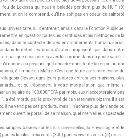
ce fou de Lokossa qui nous a baladés pendant plus de HUIT (8)
ent, et on le comprend, qu'il ne soit pas en odeur de sainteté
sus universitaire, lui n'entrerait jamais dans la Fonction Publique.
 remettre en question toutes les certitudes et les méthodes de la
oses, dans le contexte de ses environnements humain, social,
 ici dans le détail, les droits d'auteur imposent que dans notre
x repas que nous prîmes avec lui comme dans un pacte sacré, il
qu'il donne aux paysans qu'il encadre dans toute la région autour
isations, à l'image du Maître. C'est une toute autre dimension du
illageois élevant dans leurs propres entreprises maisons, plus
 canards… et qui répondent à votre interpellation que même si
ner un salaire de 100.000F CFA par mois, eux n'accepteraient pas
", a été mordu par la proximité de ce vétérinaire bizarre, il s'est
tc. Il ne vend pas ses produits, mais il n'achète plus de viande ou
lement ouvert le portail de sa maison, quel merveilleux spectacle
s simples basées sur les lois universelles, la Physiologie et le
poules locales, trois cents (300) poules vivants en six (6) mois !