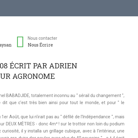
Nous contacter
paysan
Nous Écrire
08 ÉCRIT PAR ADRIEN
EUR AGRONOME
ichel BABADJIDE, totalement inconnu au " sérail du changement ",
 que c'est très bien ainsi pour tout le monde, et pour " le
 1er Août, que lui n'irait pas au " défilé de l'Indépendance ", mais
 sur DEUX MÈTRES - donc 4m² ! sur le trottoir non loin du podium
curiosité, il y installa un grillage cubique, avec à l'intérieur, une
voir pro-duire des poules avec plus de 40 poussins "… a-t-il écrit