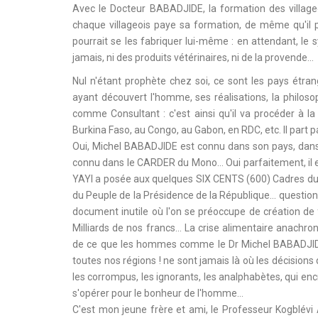
Avec le Docteur BABADJIDE, la formation des villageois,
chaque villageois paye sa formation, de même qu'il p
pourrait se les fabriquer lui-même : en attendant, le
jamais, ni des produits vétérinaires, ni de la provende…
Nul n'étant prophète chez soi, ce sont les pays étra
ayant découvert l'homme, ses réalisations, la philosop
comme Consultant : c'est ainsi qu'il va procéder à l
Burkina Faso, au Congo, au Gabon, en RDC, etc. Il part par
Oui, Michel BABADJIDE est connu dans son pays, dans le
connu dans le CARDER du Mono… Oui parfaitement, il es
YAYI a posée aux quelques SIX CENTS (600) Cadres du D
du Peuple de la Présidence de la République… question 
document inutile où l'on se préoccupe de création de 
Milliards de nos francs… La crise alimentaire anachro
de ce que les hommes comme le Dr Michel BABADJIDE i
toutes nos régions ! ne sont jamais là où les décisions q
les corrompus, les ignorants, les analphabètes, qui e
s'opérer pour le bonheur de l'homme…
C'est mon jeune frère et ami, le Professeur Kogblévi