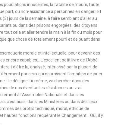
les populations innocentes, la fatalité de mourir, faute
lque part, du non-assistance à personnes en danger ! Et
is (3) jours de la semaine, à faire semblant d'aller au
issariats ou dans des prisons engorgées, des citoyens
e tout cela et aller tendre la main à la fin du mois pour
a quelque chose de totalement pourri et de puant dans
escroquerie morale et intellectuelle, pour devenir des
 encore capables… L'excellent petit livre de l'Abbé
rait d'être lu, analysé, intériorisé par la plupart de
lièrement par ceux qui nourrissent l'ambition de jouer
mme il le désigne lui-même, va chercher dans des
nes de nos éventuelles résistances au vrai
ulement à l'Assemblée Nationale et dans les
s c'est aussi dans les Ministères ou dans des lieux
mmes des profils technique, moral, éthique de
t hautes fonctions requérant le Changement… Oui, il y
..